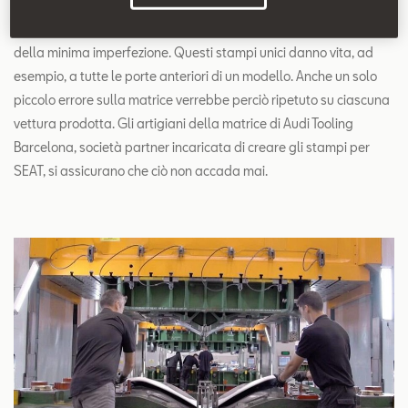
Un’opera unica per migliaia di creazioni: affinché la portiera di
un'auto sia perfetta, deve essere modellata in una matrice priva
della minima imperfezione. Questi stampi unici danno vita, ad
esempio, a tutte le porte anteriori di un modello. Anche un solo
piccolo errore sulla matrice verrebbe perciò ripetuto su ciascuna
vettura prodotta. Gli artigiani della matrice di Audi Tooling
Barcelona, società partner incaricata di creare gli stampi per
SEAT, si assicurano che ciò non accada mai.