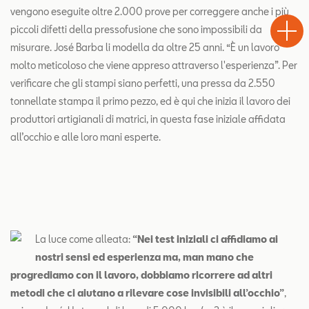
Test
vengono eseguite oltre 2.000 prove per correggere anche i più
Chiama
Informaz
WhatsA
Drive
piccoli difetti della pressofusione che sono impossibili da
misurare. José Barba li modella da oltre 25 anni. “È un lavoro
molto meticoloso che viene appreso attraverso l'esperienza”. Per
verificare che gli stampi siano perfetti, una pressa da 2.550
tonnellate stampa il primo pezzo, ed è qui che inizia il lavoro dei
produttori artigianali di matrici, in questa fase iniziale affidata
all’occhio e alle loro mani esperte.
La luce come alleata:
“Nei test iniziali ci affidiamo ai
nostri sensi ed esperienza ma, man mano che
progrediamo con il lavoro, dobbiamo ricorrere ad altri
metodi che ci aiutano a rilevare cose invisibili all’occhio”
,