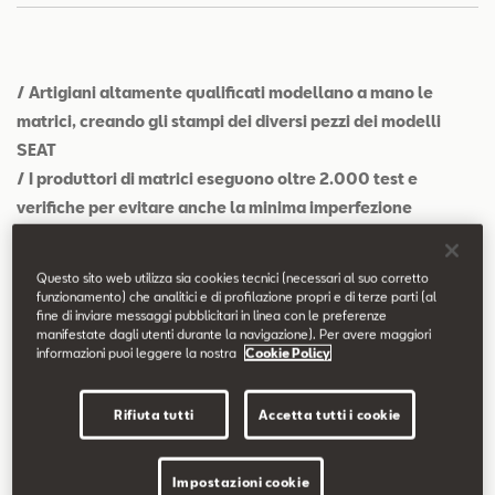
Contatti
Configuratore
/ Artigiani altamente qualificati modellano a mano le
matrici, creando gli stampi dei diversi pezzi dei modelli
SEAT
/ I produttori di matrici eseguono oltre 2.000 test e
verifiche per evitare anche la minima imperfezione
/ La formazione duale è fondamentale per avviare le nuove
generazioni a questa professione artigianale,
Questo sito web utilizza sia cookies tecnici (necessari al suo corretto
mantenendola viva
funzionamento) che analitici e di profilazione propri e di terze parti (al
fine di inviare messaggi pubblicitari in linea con le preferenze
manifestate dagli utenti durante la navigazione). Per avere maggiori
Verona.
Le loro mani danno forma a pezzi unici che, invece di
informazioni puoi leggere la nostra
Cookie Policy
essere esposti in un museo, possono essere visti e ammirati ogni
giorno sulle strade. È infatti loro responsabilità modellare gli
Rifiuta tutti
Accetta tutti i cookie
stampi che danno forma a porte e cofani dei modelli SEAT, e il
loro lavoro prevede il raggiungimento della perfezione.
Impostazioni cookie