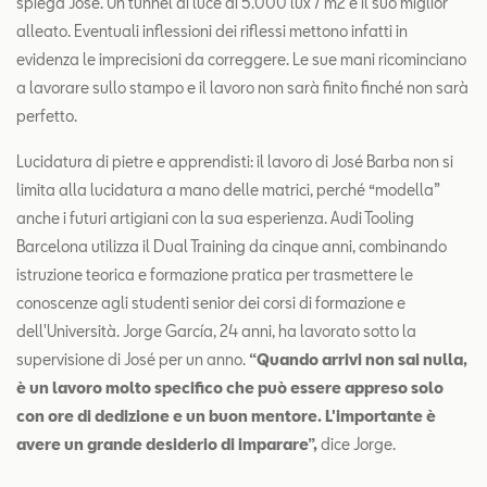
spiega José. Un tunnel di luce di 5.000 lux / m2 è il suo miglior
alleato. Eventuali inflessioni dei riflessi mettono infatti in
evidenza le imprecisioni da correggere. Le sue mani ricominciano
a lavorare sullo stampo e il lavoro non sarà finito finché non sarà
perfetto.
Lucidatura di pietre e apprendisti: il lavoro di José Barba non si
limita alla lucidatura a mano delle matrici, perché “modella”
anche i futuri artigiani con la sua esperienza. Audi Tooling
Barcelona utilizza il Dual Training da cinque anni, combinando
istruzione teorica e formazione pratica per trasmettere le
conoscenze agli studenti senior dei corsi di formazione e
dell'Università. Jorge García, 24 anni, ha lavorato sotto la
supervisione di José per un anno.
“Quando arrivi non sai nulla,
è un lavoro molto specifico che può essere appreso solo
con ore di dedizione e un buon mentore. L'importante è
avere un grande desiderio di imparare”,
dice Jorge.