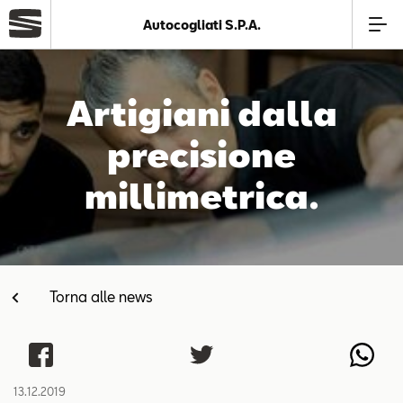
Autocogliati S.P.A.
Azienda
Artigiani dalla
Modelli
precisione
millimetrica.
Offerte
Service
Torna alle news
Business
SEAT Usato Certificato
13.12.2019