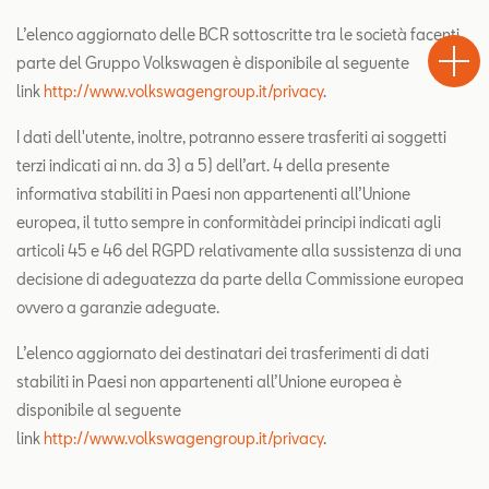
Test
Chiama
Informaz
WhatsA
L’elenco aggiornato delle BCR sottoscritte tra le società facenti
Drive
parte del Gruppo Volkswagen è disponibile al seguente
link
http://www.volkswagengroup.it/privacy
.
I dati dell'utente, inoltre, potranno essere trasferiti ai soggetti
terzi indicati ai nn. da 3) a 5) dell’art. 4 della presente
informativa stabiliti in Paesi non appartenenti all’Unione
europea, il tutto sempre in conformitàdei principi indicati agli
articoli 45 e 46 del RGPD relativamente alla sussistenza di una
decisione di adeguatezza da parte della Commissione europea
ovvero a garanzie adeguate.
L’elenco aggiornato dei destinatari dei trasferimenti di dati
stabiliti in Paesi non appartenenti all’Unione europea è
disponibile al seguente
link
http://www.volkswagengroup.it/privacy
.