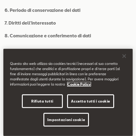
6. Periodo di conservazione dei dati
7. Diritti dell’Interessato
8. Comunicazione e conferimento di dati
1. Identità e dati di contatto del Titolare del trattamento
Questo sito web utilizza sia cookies tecnici (necessari al suo corretto
funzionamento) che analitici e di profilazione propri e di terze parti (al
Il Titolare del trattamento dei dati è VOLKSWAGEN GROUP
fine di inviare messaggi pubblicitari in linea con le preferenze
manifestate dagli utenti durante la navigazione). Per avere maggiori
ITALIA S.p.A., con sede legale in 37137 - Verona, Viale G. R.
informazioni puoi leggere la nostra
Cookie Policy
Gumpert, 1, email: privacy@volkswagengroup.it, (di seguito
“VGI”), Distributore Autorizzato degli autoveicoli e relativi
Rifiuta tutti
Accetta tutti i cookie
accessori e ricambi, contrassegnati dai marchi Volkswagen,
Škoda, Audi, Seat e Volkswagen Veicoli Commerciali.
Impostazioni cookie