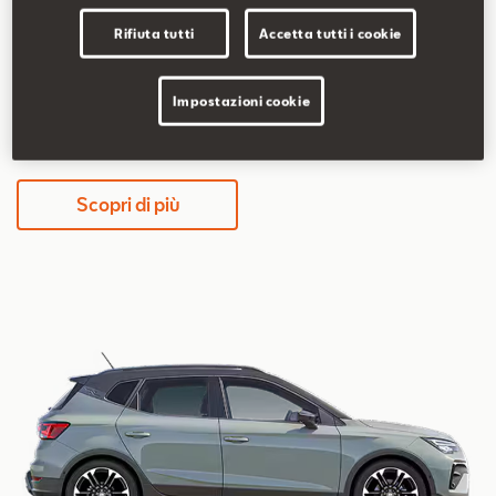
5,2-5,8 l/100km
117-131 g/km
Rifiuta tutti
Accetta tutti i cookie
Impostazioni cookie
339€/mese
36 mesi / 30.000 km totali
Scopri di più