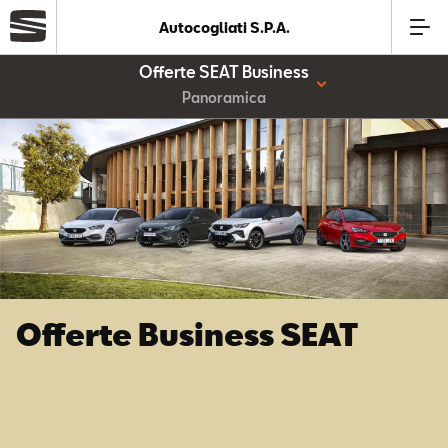
Autocogliati S.P.A.
Offerte SEAT Business
Azienda
Panoramica
Modelli
Offerte
Service
Offerte Business SEAT
Business
SEAT Usato Certificato