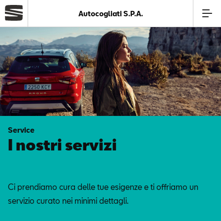
Autocogliati S.P.A.
Azienda
Modelli
Offerte
Service
Service
I nostri servizi
Business
Ci prendiamo cura delle tue esigenze e ti offriamo un
SEAT Usato Certificato
servizio curato nei minimi dettagli.