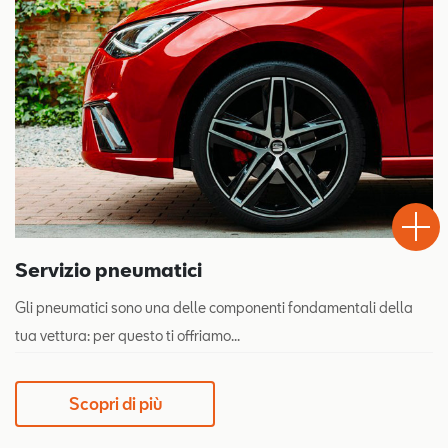
Test
Chiama
Informaz
WhatsA
Drive
Servizio pneumatici
Gli pneumatici sono una delle componenti fondamentali della
tua vettura: per questo ti offriamo...
Scopri di più