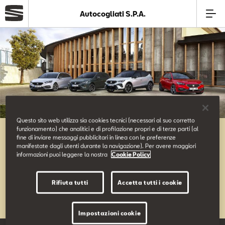
Autocogliati S.P.A.
Azienda
Modelli
Offerte
Questo sito web utilizza sia cookies tecnici (necessari al suo corretto
funzionamento) che analitici e di profilazione propri e di terze parti (al
Offerte Business SEAT
Service
fine di inviare messaggi pubblicitari in linea con le preferenze
manifestate dagli utenti durante la navigazione). Per avere maggiori
informazioni puoi leggere la nostra
Cookie Policy
Business
Rifiuta tutti
Accetta tutti i cookie
SEAT Usato Certificato
Impostazioni cookie