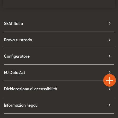
Contatti
Configuratore
SEAT Italia
Prova su strada
Configuratore
Test
EU Data Act
Chiama
Informaz
WhatsA
Drive
Dichiarazione di accessibilità
Informazioni legali