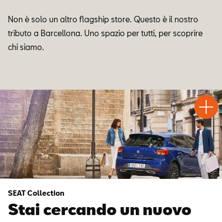
Non è solo un altro flagship store. Questo è il nostro
tributo a Barcellona. Uno spazio per tutti, per scoprire
chi siamo.
Test
Chiama
Informaz
WhatsA
Drive
SEAT Collection
Stai cercando un nuovo