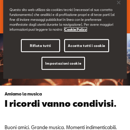
Contatti
Questo sito web utilizza sia cookies tecnici (necessari al suo corretto
funzionamento) che analitici e di profilazione propri e di terze parti (al
Guarda il video
fine di inviare messaggi pubblicitari in linea con le preferenze
Configuratore
manifestate dagli utenti durante la navigazione). Per avere maggiori
informazioni puoi leggere la nostra
Cookie Policy
Rifiuta tutti
Accetta tutti i cookie
Impostazioni cookie
Amiamo la musica
I ricordi vanno condivisi.
Buoni amici. Grande musica. Momenti indimenticabili.