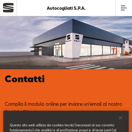
Autocogliati S.P.A.
Azienda
Modelli
Offerte
Contatti
Service
Business
Compila il modulo online per inviare un'email al nostro
Servizio Clienti.
SEAT Usato Certificato
Questo sito web utilizza sia cookies tecnici (necessari al suo corretto
funzionamento) che analitici e di profilazione propri e di terze parti (al