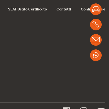
Test
SEAT Usato Certificato
Contatti
Configuratore
Chi
Info
Wha