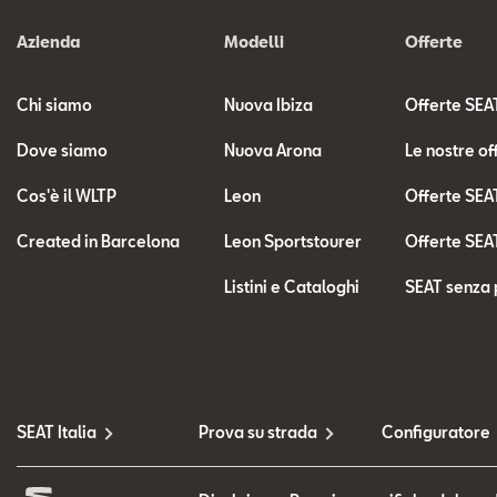
Azienda
Modelli
Offerte
Chi siamo
Nuova Ibiza
Offerte SEA
Dove siamo
Nuova Arona
Le nostre of
Cos'è il WLTP
Leon
Offerte SEA
Created in Barcelona
Leon Sportstourer
Offerte SEA
Listini e Cataloghi
SEAT senza 
SEAT Italia
Prova su strada
Configuratore