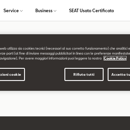
Service
Business
SEAT Usato Certificato
a non trovata
web utilizza sia cookies tecnici (necessari al suo corretto funzionamento) che analitici e
erze parti (al fine di inviare messaggi pubblicitari in linea con le preferenze manifestate
avigazione). Per avere maggiori informazioni puoi leggere la nostra
Cookie Policy
chiesta non è stata trovata.
zioni cookie
Rifiuta tutti
Accetta tu
are a esplorare il sito usando il menù di navigazione qui sopra