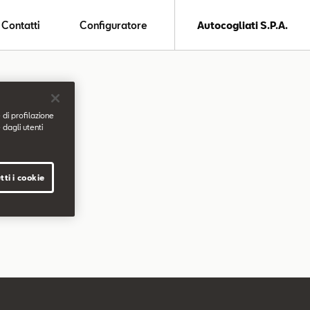
Contatti
Configuratore
Autocogliati S.P.A.
 di profilazione
 dagli utenti
tti i cookie
.