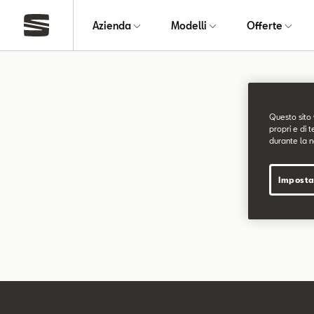
Azienda
Modelli
Offerte
Pagin
Questo sito 
propri e di t
durante la n
La pagina ri
Imposta
Puoi continu